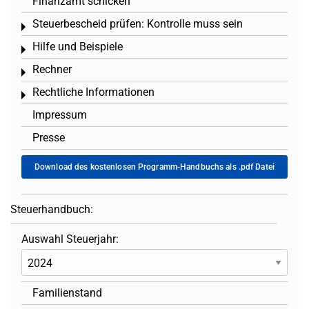
Finanzamt schicken
Steuerbescheid prüfen: Kontrolle muss sein
Toggle menu
Hilfe und Beispiele
Toggle menu
Rechner
Toggle menu
Rechtliche Informationen
Toggle menu
Impressum
Presse
Download des kostenlosen Programm-Handbuchs als .pdf Datei
Steuerhandbuch:
Auswahl Steuerjahr:
Familienstand