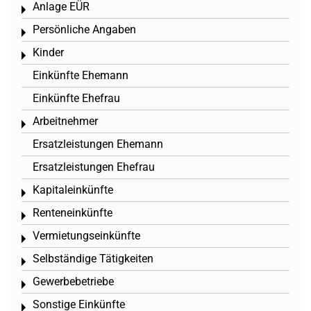
Anlage EÜR
Toggle menu
Persönliche Angaben
Toggle menu
Kinder
Toggle menu
Einkünfte Ehemann
Einkünfte Ehefrau
Arbeitnehmer
Toggle menu
Ersatzleistungen Ehemann
Ersatzleistungen Ehefrau
Kapitaleinkünfte
Toggle menu
Renteneinkünfte
Toggle menu
Vermietungseinkünfte
Toggle menu
Selbständige Tätigkeiten
Toggle menu
Gewerbebetriebe
Toggle menu
Sonstige Einkünfte
Toggle menu