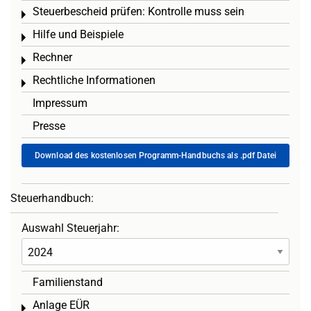
Steuerbescheid prüfen: Kontrolle muss sein
Toggle menu
Hilfe und Beispiele
Toggle menu
Rechner
Toggle menu
Rechtliche Informationen
Toggle menu
Impressum
Presse
Download des kostenlosen Programm-Handbuchs als .pdf Datei
Steuerhandbuch:
Auswahl Steuerjahr:
Familienstand
Anlage EÜR
Toggle menu