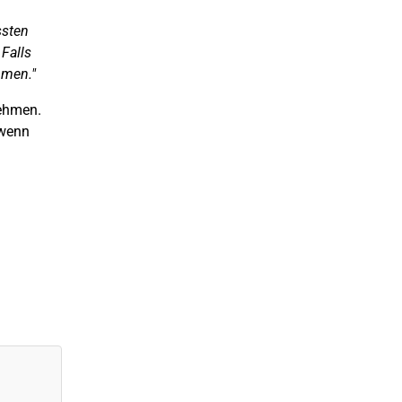
ssten
Falls
hmen."
nehmen.
 wenn