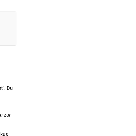
l
t". Du
n zur
skus