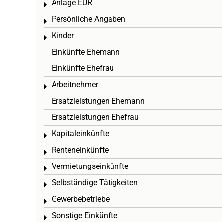
Anlage EÜR
Toggle menu
Persönliche Angaben
Toggle menu
Kinder
Toggle menu
Einkünfte Ehemann
Einkünfte Ehefrau
Arbeitnehmer
Toggle menu
Ersatzleistungen Ehemann
Ersatzleistungen Ehefrau
Kapitaleinkünfte
Toggle menu
Renteneinkünfte
Toggle menu
Vermietungseinkünfte
Toggle menu
Selbständige Tätigkeiten
Toggle menu
Gewerbebetriebe
Toggle menu
Sonstige Einkünfte
Toggle menu