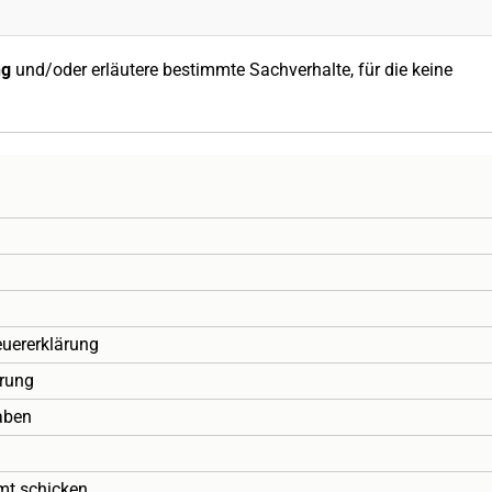
ng
und/oder erläutere bestimmte Sachverhalte, für die keine
euererklärung
ärung
aben
mt schicken