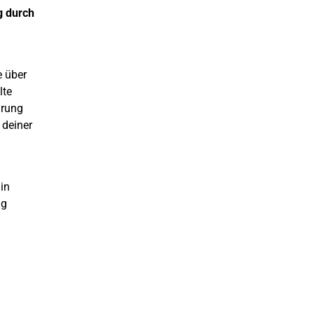
g durch
e über
lte
ärung
 deiner
in
ng