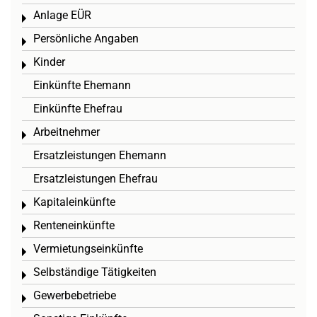
Anlage EÜR
Toggle menu
Persönliche Angaben
Toggle menu
Kinder
Toggle menu
Einkünfte Ehemann
Einkünfte Ehefrau
Arbeitnehmer
Toggle menu
Ersatzleistungen Ehemann
Ersatzleistungen Ehefrau
Kapitaleinkünfte
Toggle menu
Renteneinkünfte
Toggle menu
Vermietungseinkünfte
Toggle menu
Selbständige Tätigkeiten
Toggle menu
Gewerbebetriebe
Toggle menu