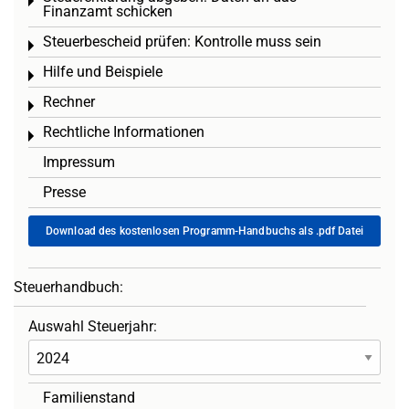
Toggle menu
Finanzamt schicken
Steuerbescheid prüfen: Kontrolle muss sein
Toggle menu
Hilfe und Beispiele
Toggle menu
Rechner
Toggle menu
Rechtliche Informationen
Toggle menu
Impressum
Presse
Download des kostenlosen Programm-Handbuchs als .pdf Datei
Steuerhandbuch:
Auswahl Steuerjahr:
Familienstand