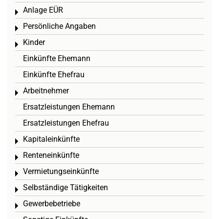
Anlage EÜR
Toggle menu
Persönliche Angaben
Toggle menu
Kinder
Toggle menu
Einkünfte Ehemann
Einkünfte Ehefrau
Arbeitnehmer
Toggle menu
Ersatzleistungen Ehemann
Ersatzleistungen Ehefrau
Kapitaleinkünfte
Toggle menu
Renteneinkünfte
Toggle menu
Vermietungseinkünfte
Toggle menu
Selbständige Tätigkeiten
Toggle menu
Gewerbebetriebe
Toggle menu